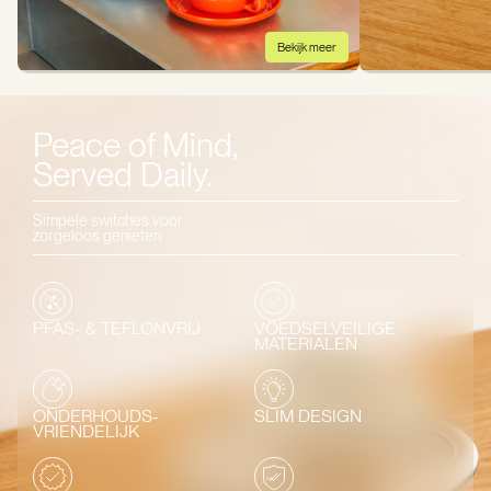
Bekijk meer
Peace of Mind,
Served Daily.
Simpele switches voor
zorgeloos genieten.
PFAS- & TEFLONVRIJ
VOEDSELVEILIGE
MATERIALEN
ONDERHOUDS-
SLIM DESIGN
VRIENDELIJK