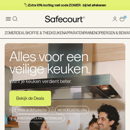
🏷️
Extra 10% korting met code ZOMER · bij het afrekenen
0
ZOMERDEALS
KOFFIE & THEE
KEUKENAPPARATEN
PANNEN
OPBERGEN & BEWA
Alles voor een
veilige keuken.
Want je keuken verdient beter.
Bekijk de Deals
PFAS- & TEFLONVRIJ
MICROPLASTIC-VRIJ
VOEDSELVEILIGE MATERIALEN