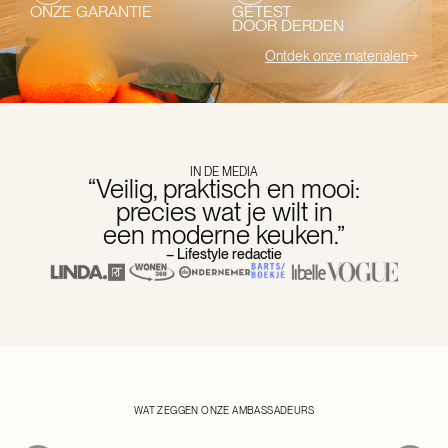
ONZE GARANTIE
GETEST
DOOR DERDEN
Ontdek onze materialen
IN DE MEDIA
“Veilig, praktisch en mooi:
precies wat je wilt in
een moderne keuken.”
– Lifestyle redactie
Iris Zeilstra
etti
Elisa Aureli
Horeca-ondernemer & Moeder van
Kookboek
Voedingsdesku
WAT ZEGGEN ONZE AMBASSADEURS
drie
Expert
MEER OVER IRIS
MEER OVER ELI