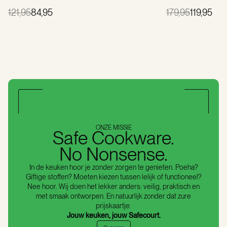
121,95
84,95
179,95
119,95
ONZE MISSIE
Safe Cookware.
No Nonsense.
In de keuken hoor je zonder zorgen te genieten. Poeha?
Giftige stoffen? Moeten kiezen tussen lelijk of functioneel?
Nee hoor. Wij doen het lekker anders: veilig, praktisch en
met smaak ontworpen. En natuurlijk zonder dat zure
prijskaartje.
Jouw keuken, jouw Safecourt.