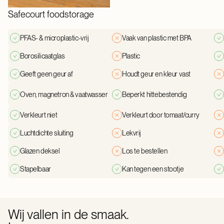
Safecourt foodstorage
PFAS- & microplastic-vrij
Vaak van plastic met BPA
Borosilicaatglas
Plastic
Geeft geen geur af
Houdt geur en kleur vast
Oven, magnetron & vaatwasser
Beperkt hittebestendig
Verkleurt niet
Verkleurt door tomaat/curry
Luchtdichte sluiting
Lekvrij
Glazen deksel
Los te bestellen
Stapelbaar
Kan tegen een stootje
Wij vallen in de smaak.