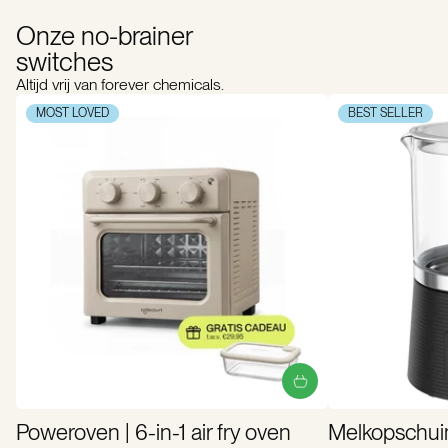
Onze no-brainer
switches
Altijd vrij van forever chemicals.
MOST LOVED
BEST SELLER
Poweroven | 6-in-1 air fry oven
Melkopschui