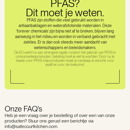
PFAS?
Dit moet je weten.
PFAS zijn stoffen die veel gebruikt worden in
antiaanbaklagen en waterafstotende materialen. Deze
‘forever chemicals’ zijn bijna niet af te breken, blijven lang
aanwezig in het milieu en worden in verband gebracht met
ziektes. Er is dan ook steeds meer aandacht van
wetenschappers en beleidsmakers.
De EU werkt nu aan strengere regels rondom het gebruik van PFAS in
consumentenproducten. Gelukkig hoef je niet te wachten. Door nu te
kiezen voor PFAS-vrije producten maak je vandaag al verschil, voor
jezelf en voor de toekomst.
Onze FAQ's
Heb je een vraag over je bestelling of over een van onze
producten? Stuur ons gerust een berichtje via
info@safecourtkitchen.com.