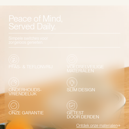
Peace of Mind,
Served Daily.
Simpele switches voor
zorgeloos genieten.
PFAS- & TEFLONVRIJ
VOEDSELVEILIGE
MATERIALEN
ONDERHOUDS-
SLIM DESIGN
VRIENDELIJK
ONZE GARANTIE
GETEST
DOOR DERDEN
Ontdek onze materialen