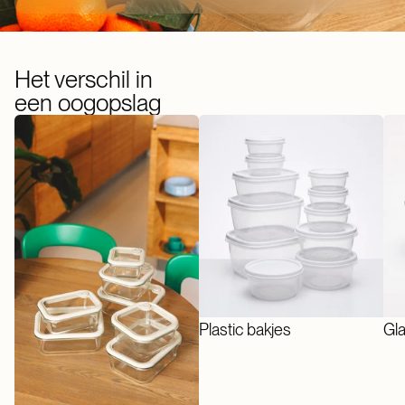
Het verschil in
een oogopslag
Plastic bakjes
Gla