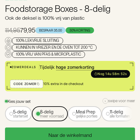
Foodstorage Boxes - 8-delig
Ook de deksel is 100% vrij van plastic
114,95
79,95
BESPAAR 35,00
30% KORTING
100% LEKVRIJE SLUITING
KUNNEN IN VRIEZER EN DE OVEN TOT 200 °C
100% VRIJ VAN PFAS & MICROPLASTIC
Tijdelijk
hoge zomerkorting
ZOMERDEALS
Nog 14u 58m 52s
10% extra in de checkout
CODE ZOMER
Kies jouw set
›
swipe voor meer
5-delig
8-delig
Meal Prep
11-delig
starterset
meer voorraad
gelijke porties
alle formaten
Naar de winkelmand