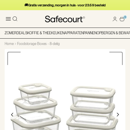
🚚
Gratis verzending, morgen in huis · voor 23:59 besteld
0
ZOMERDEALS
KOFFIE & THEE
KEUKENAPPARATEN
PANNEN
OPBERGEN & BEWA
Home
Foodstorage Boxes - 8-delig