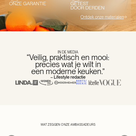
ONZE GARANTIE
GETEST
DOOR DERDEN
Ontdek onze materialen
IN DE MEDIA
“Veilig, praktisch en mooi:
precies wat je wilt in
een moderne keuken.”
– Lifestyle redactie
Iris Zeilstra
etti
Elisa Aureli
Horeca-ondernemer & Moeder van
Kookboek
Voedingsdesku
WAT ZEGGEN ONZE AMBASSADEURS
drie
Expert
MEER OVER IRIS
MEER OVER ELI