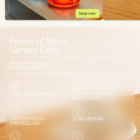
Bekijk meer
Peace of Mind,
Served Daily.
Simpele switches voor
zorgeloos genieten.
PFAS- & TEFLONVRIJ
VOEDSELVEILIGE
MATERIALEN
ONDERHOUDS-
SLIM DESIGN
VRIENDELIJK