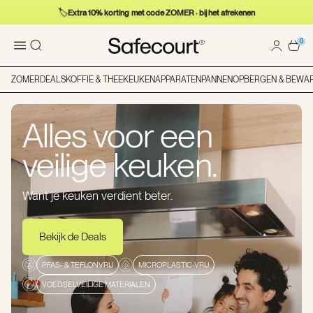
🚚
Gratis verzending, morgen in huis · voor 23:59 besteld
0
ZOMERDEALS
KOFFIE & THEE
KEUKENAPPARATEN
PANNEN
OPBERGEN & BEWA
Alles voor een
veilige keuken.
Want je keuken verdient beter.
Bekijk de Deals
PFAS- & TEFLONVRIJ
MICROPLASTIC-VRIJ
VOEDSELVEILIGE MATERIALEN