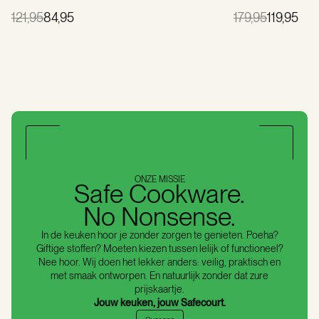
121,95
84,95
179,95
119,95
ONZE MISSIE
Safe Cookware.
No Nonsense.
In de keuken hoor je zonder zorgen te genieten. Poeha?
Giftige stoffen? Moeten kiezen tussen lelijk of functioneel?
Nee hoor. Wij doen het lekker anders: veilig, praktisch en
met smaak ontworpen. En natuurlijk zonder dat zure
prijskaartje.
Jouw keuken, jouw Safecourt.