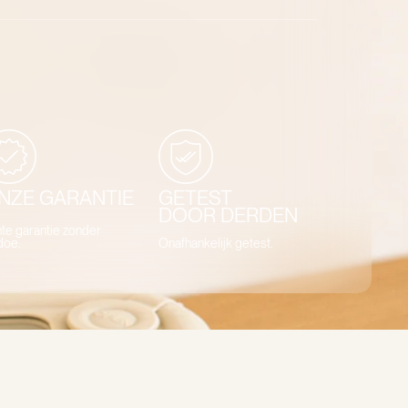
NZE GARANTIE
GETEST
DOOR DERDEN
te garantie zonder
doe.
Onafhankelijk getest.