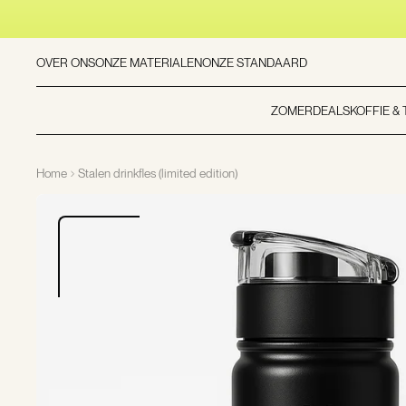
OVER ONS
ONZE MATERIALEN
ONZE STANDAARD
ZOMERDEALS
KOFFIE &
Home
Stalen drinkfles (limited edition)