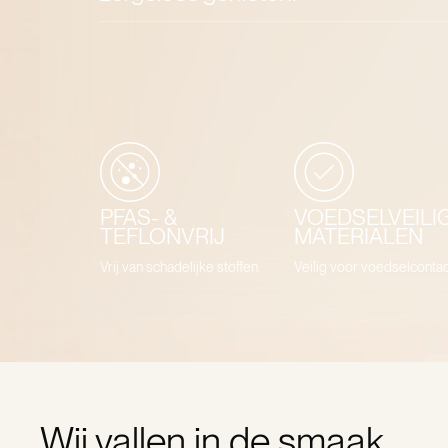
PFAS- &
VOEDSELVEILI
TEFLONVRIJ
MATERIALEN
Vrij van schadelijke stoffen.
Veilig voor voedselcontac
Wij vallen in de smaak.