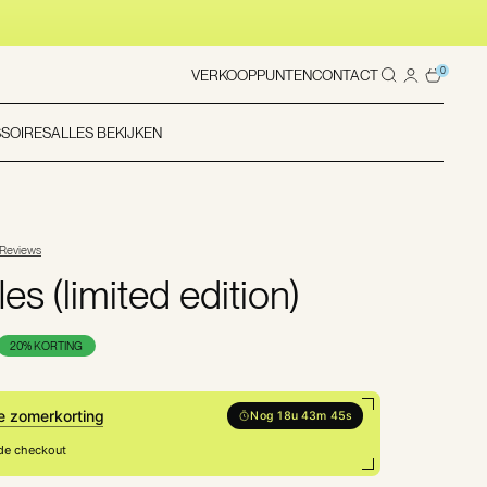
0
VERKOOPPUNTEN
CONTACT
SOIRES
ALLES BEKIJKEN
 Reviews
les (limited edition)
20% KORTING
e zomerkorting
Nog 18u 43m 44s
 de checkout