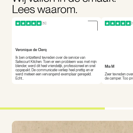
Lees waarom.
[ 5 ]
[ 
Veronique de Clerq
Ik ben ontzettend tevreden over de service van
Safecourt Kitchen. Toen er een probleem was met mijn
blender, werd dit heel vriendelijk, professioneel en snel
Mia M
opgepakt. De communicatie verliep heel prettig en er
werd meteen een vervangend exemplaar geregeld.
Zeer tevreden over 
Echt…
de camper. Too pr