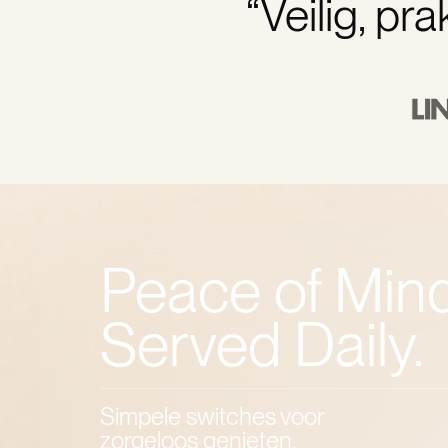
“Veilig, pr
Peace of Mind
Served Daily.
Simpele switches voor
zorgeloos genieten.