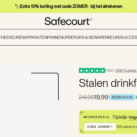
🏷️
Extra 10% korting met code ZOMER · bij het afrekenen
 THEE
KEUKENAPPARATEN
PANNEN
OPBERGEN & BEWAREN
KEUKEN ACCES
[ 4.6 ] •
7094 Trustpilot
Stalen drinkf
24,99
19,99
BESPAAR 5,00
Tijdelijk
hog
ZOMERDEALS
10% extra in
CODE ZOMER