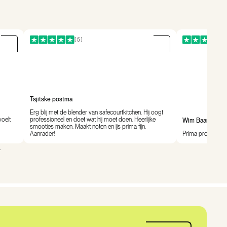
[ 5 ]
Tsjitske postma
Erg blij met de blender van safecourtkitchen. Hij oogt
voelt
professioneel en doet wat hij moet doen. Heerlijke
Wim Baars
smooties maken. Maakt noten en ijs prima fijn.
Aanrader!
Prima product!
.