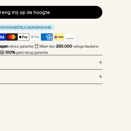
reng mij op de hoogte
OR 23:59 BESTELD, MORGEN IN HUIS
agen
retour garantie
Meer dan
250.000
veilige keukens
100%
geld terug garantie
n via
onze retourportal
.
erhalen!
fo@safecourtkitchen.com
van
7094
reviews.