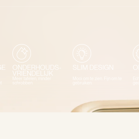
GE
ONDERHOUDS-
SLIM DESIGN
O
VRIENDELIJK
Meer tafelen, minder
Mooi om te zien. Fijn om te
Ech
t
schrobben.
gebruiken.
ge