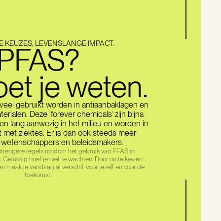
E KEUZES, LEVENSLANGE IMPACT.
PFAS?
oet je weten.
e veel gebruikt worden in antiaanbaklagen en
rialen. Deze ‘forever chemicals’ zijn bijna
ijven lang aanwezig in het milieu en worden in
 met ziektes. Er is dan ook steeds meer
 wetenschappers en beleidsmakers.
trengere regels rondom het gebruik van PFAS in
elukkig hoef je niet te wachten. Door nu te kiezen
n maak je vandaag al verschil, voor jezelf en voor de
toekomst.