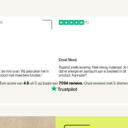
5 ]
[ 5 ]
Emiel Mooij
Razend snelle levering. Heel stevig materiaal. Je 
de mini oven. Wij gebruiken het in
dat er energie en aandacht aan is besteed in dit
oduct met meerdere functies !
product. Aanrader!!
Een score van
4.6
uit 5 op basis van
7094 reviews.
Onze reviews met 5 sterren