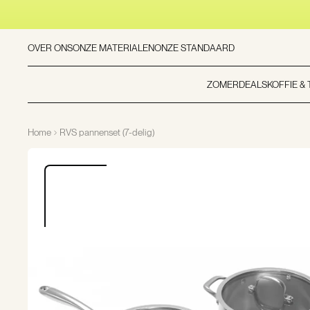
OVER ONS
ONZE MATERIALEN
ONZE STANDAARD
ZOMERDEALS
KOFFIE &
Home
RVS pannenset (7-delig)