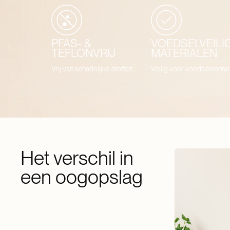
PFAS- &
VOEDSELVEILI
TEFLONVRIJ
MATERIALEN
Vrij van schadelijke stoffen.
Veilig voor voedselcontac
Het verschil in
een oogopslag