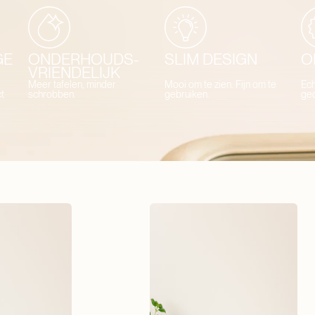
GE
ONDERHOUDS-
SLIM DESIGN
O
VRIENDELIJK
Meer tafelen, minder
Mooi om te zien. Fijn om te
Ech
t
schrobben.
gebruiken.
ge