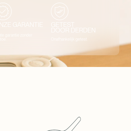
NZE GARANTIE
GETEST
DOOR DERDEN
te garantie zonder
doe.
Onafhankelijk getest.