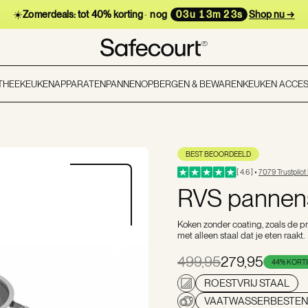
☀️
Zomerdeals:
tot 40% korting
·
nog
03u 13m 21s
Shop nu →
 THEE
KEUKENAPPARATEN
PANNEN
OPBERGEN & BEWAREN
KEUKEN ACCES
BEST BEOORDEELD
[ 4.6 ] •
7079 Trustpilot
RVS pannense
Koken zonder coating, zoals de pr
met alleen staal dat je eten raakt.
499,95
279,95
44% KORT
ROESTVRIJ STAAL
VAATWASSERBESTEN