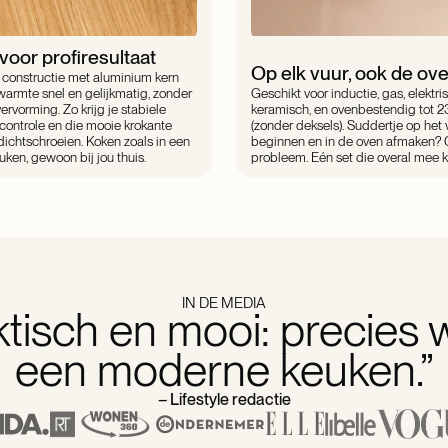
 voor profiresultaat
Op elk vuur, ook de ove
 constructie met aluminium kern
warmte snel en gelijkmatig, zonder
Geschikt voor inductie, gas, elektri
ervorming. Zo krijg je stabiele
keramisch, en ovenbestendig tot 
controle en die mooie krokante
(zonder deksels). Suddertje op het 
 dichtschroeien. Koken zoals in een
beginnen en in de oven afmaken?
uken, gewoon bij jou thuis.
probleem. Eén set die overal mee k
IN DE MEDIA
aktisch en mooi: precies wa
een moderne keuken.”
– Lifestyle redactie