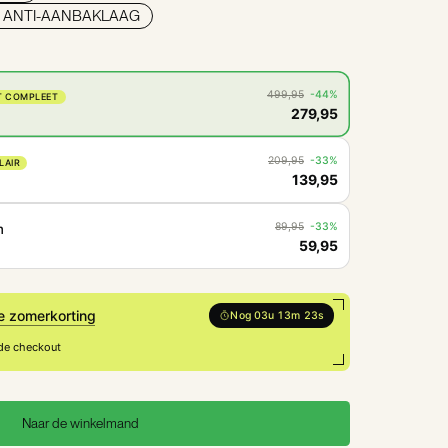
N ANTI-AANBAKLAAG
499,95
-44%
T COMPLEET
279,95
209,95
-33%
LAIR
139,95
89,95
-33%
m
59,95
e zomerkorting
Nog 03u 13m 21s
 de checkout
Naar de winkelmand