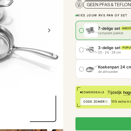
GEEN PFAS & TEFLO
KIES JOUW RVS PAN OF SET
7-delige set
MEES
compleet pakket
3-delige set
POPU
20 · 24 · 28 cm
Koekenpan 24 c
de allrounder
Tijdelijk
hog
ZOMERDEALS
10% extra in
CODE ZOMER