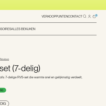
0
VERKOOPPUNTEN
CONTACT
SOIRES
ALLES BEKIJKEN
 Reviews
t (7-delig)
ofs: 7-delige RVS-set die warmte snel en gelijkmatig verdeelt,
ING
DIG