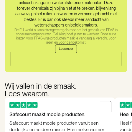
antiaanbaklagen en waterafstotende materialen. Deze
‘forever chemicals’ zijn bijna niet af te breken, blijven lang
aanwezig in het milieu en worden in verband gebracht met
ziektes. Er is dan ook steeds meer aandacht van
wetenschappers en beleidsmakers.
De EU werkt nu aan strengere regels rondom het gebruik van PFAS in
consumentenproducten. Gelukkig hoef je niet te wachten. Door nu te
kiezen voor PFAS-vrije producten maak je vandaag al verschil, voor
jezelf en voor de toekomst.
Lees meer
Wij vallen in de smaak.
Lees waarom.
Safecourt maakt mooie producten.
Heel 
Safecourt maakt mooie producten vanuit een
Heel f
duidelijke en heldere missie. Hun melkschuimer
van de