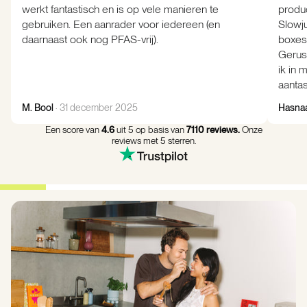
werkt fantastisch en is op vele manieren te
produc
gebruiken. Een aanrader voor iedereen (en
Slowj
daarnaast ook nog PFAS-vrij).
boxes.
Gerus
ik in 
aantas
M. Bool
· 31 december 2025
Hasnaa
Een score van
4.6
uit 5 op basis van
7110 reviews.
Onze
reviews met 5 sterren.