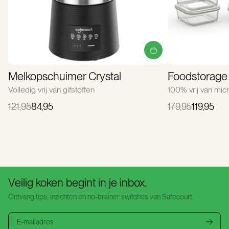
Melkopschuimer Crystal
Foodstorage 
Volledig vrij van gifstoffen
100% vrij van micr
121,95
84,95
179,95
119,95
Veilig koken begint in je inbox.
Ontvang tips, inzichten en no-brainer switches van Safecourt.