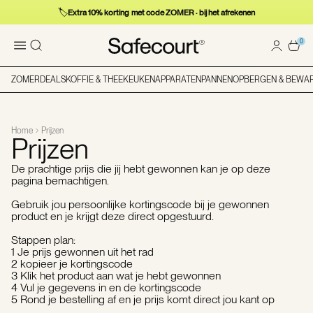
🏷️
Extra 10% korting met code ZOMER · bij het afrekenen
0
ZOMERDEALS
KOFFIE & THEE
KEUKENAPPARATEN
PANNEN
OPBERGEN & BEWA
Home
Prijzen
Prijzen
De prachtige prijs die jij hebt gewonnen kan je op deze
pagina bemachtigen.
Gebruik jou persoonlijke kortingscode bij je gewonnen
product en je krijgt deze direct opgestuurd.
Stappen plan:
1 Je prijs gewonnen uit het rad
2 kopieer je kortingscode
3 Klik het product aan wat je hebt gewonnen
4 Vul je gegevens in en de kortingscode
5 Rond je bestelling af en je prijs komt direct jou kant op