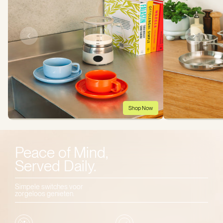
Shop Now
Peace of Mind,
Served Daily.
Simpele switches voor
zorgeloos genieten.