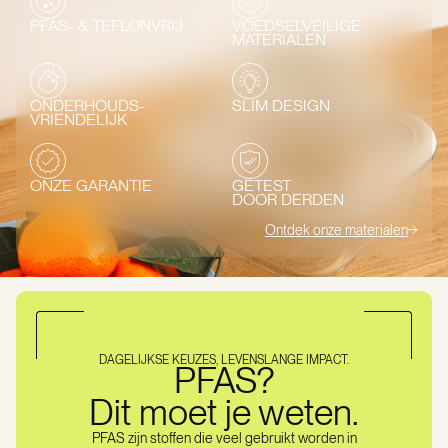
PFAS- & TEFLONVRIJ
VOEDSELVEILIGE
MATERIALEN
ONDERHOUDS-
SLIM DESIGN
VRIENDELIJK
ONZE GARANTIE
GETEST
DOOR DERDEN
Ontdek onze materialen
DAGELIJKSE KEUZES, LEVENSLANGE IMPACT.
PFAS?
Dit moet je weten.
PFAS zijn stoffen die veel gebruikt worden in