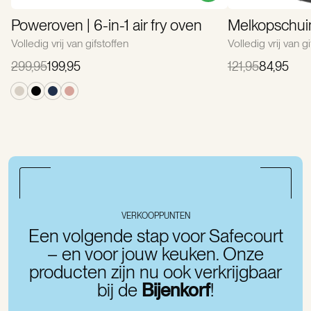
Poweroven | 6-in-1 air fry oven
Melkopschui
Volledig vrij van gifstoffen
Volledig vrij van g
299,95
199,95
121,95
84,95
VERKOOPPUNTEN
Een volgende stap voor Safecourt
– en voor jouw keuken. Onze
producten zijn nu ook verkrijgbaar
bij de
Bijenkorf
!