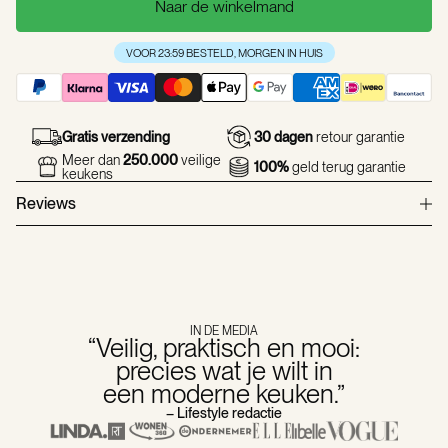
Naar de winkelmand
VOOR 23:59 BESTELD, MORGEN IN HUIS
Gratis verzending
30 dagen
retour garantie
Meer dan
250.000
veilige
100%
geld terug garantie
keukens
Reviews
Echte reviews, geen opgeklopte verhalen!
Een score van
4.6
uit 5 op basis van
7098
reviews.
IN DE MEDIA
“Veilig, praktisch en mooi:
precies wat je wilt in
een moderne keuken.”
– Lifestyle redactie