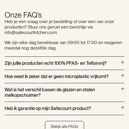
Onze FAQ's
Heb je een vraag over je bestelling of over een van onze
producten? Stuur ons gerust een berichtje via
info@safecourtkitchen.com.
We zijn elke dag bereikbaar van 09:00 tot 17:00 en reageren
meestal nog dezelfde dag.
Zijn jullie producten echt 100% PFAS- en Teflonvrij?
Ja. Alle Safecourt-producten zijn volledig vrij van PFAS, Teflon
Hoe weet ik zeker dat er geen microplastic vrijkomt?
(PTFE) en andere “forever chemicals”. Sommige van onze
producten hebben wél een coating - maar dat is een
We vermijden bewust kunststof onderdelen op plekken waar
keramische, PFAS-vrije coating. We werken alleen maar met
Wat is het verschil tussen de glazen en stalen
hitte of wrijving ontstaat. Onze glazen melkopschuimers en
bekend veilige materialen. Denk aan roestvrij staal, glas en
melkopschuimer?
cold press juicers bevatten geen binnenlagen die kunnen
BPA-vrije kunststoffen.
slijten. Alles wordt bovendien natuurlijk intensief getest vóór
De glazen variant is volledig transparant en bevat geen enkele
lancering.
Heb ik garantie op mijn Safecourt-product?
coating. Ideaal als je alles wilt zien en puur glas prefereert. De
stalen variant is robuuster, warmt iets sneller op en heeft een
Ja, natuurlijk! Je hebt standaard 2 jaar garantie. Bij technische
ingebouwde temperatuurregeling. De keramische coating is
problemen of fabricagefouten lossen we het snel en
volledig PFAS-vrij en veilig getest.
Bekijk alle FAQ's
kosteloos voor je op. Geen gedoe, stuur ons gewoon even