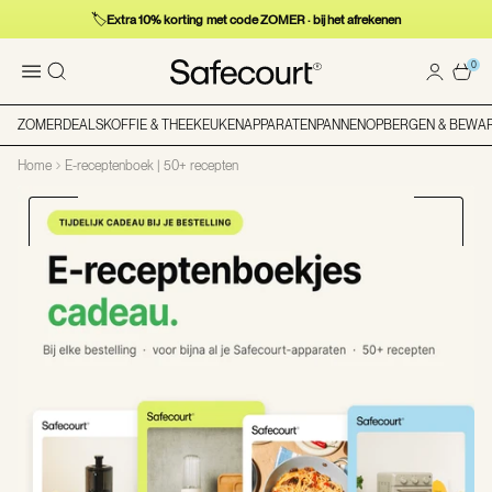
🏷️
Extra 10% korting met code ZOMER · bij het afrekenen
0
ZOMERDEALS
KOFFIE & THEE
KEUKENAPPARATEN
PANNEN
OPBERGEN & BEWA
Home
E-receptenboek | 50+ recepten