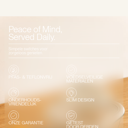
Peace of Mind,
Served Daily.
Simpele switches voor
zorgeloos genieten.
PFAS- & TEFLONVRIJ
VOEDSELVEILIGE
MATERIALEN
ONDERHOUDS-
SLIM DESIGN
VRIENDELIJK
ONZE GARANTIE
GETEST
DOOR DERDEN