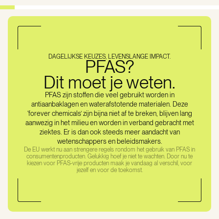
DAGELIJKSE KEUZES, LEVENSLANGE IMPACT.
PFAS?
Dit moet je weten.
PFAS zijn stoffen die veel gebruikt worden in
antiaanbaklagen en waterafstotende materialen. Deze
‘forever chemicals’ zijn bijna niet af te breken, blijven lang
aanwezig in het milieu en worden in verband gebracht met
ziektes. Er is dan ook steeds meer aandacht van
wetenschappers en beleidsmakers.
De EU werkt nu aan strengere regels rondom het gebruik van PFAS in
consumentenproducten. Gelukkig hoef je niet te wachten. Door nu te
kiezen voor PFAS-vrije producten maak je vandaag al verschil, voor
jezelf en voor de toekomst.