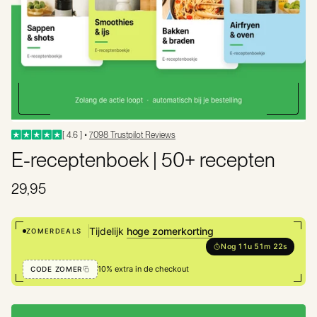
[ 4.6 ] •
7098 Trustpilot Reviews
E-receptenboek | 50+ recepten
29,95
Tijdelijk
hoge zomerkorting
ZOMERDEALS
Nog 11u 51m 22s
10% extra in de checkout
CODE ZOMER